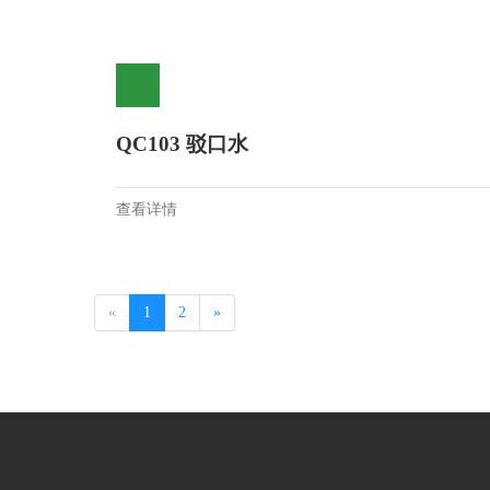
QC103 驳口水
查看详情
«
1
2
»